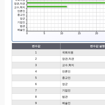
장관,차관
교수,학지
언론인
종교인
장군
기업인
법관
예술인
0
5
10
15
20
변수값
변수값 설명
1
국회의원
2
장관,차관
3
교수,학지
4
언론인
5
종교인
6
장군
7
기업인
8
법관
9
예술인