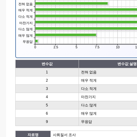
전혀 없음
매우 적게
다소 적게
마찬가지
다소 많게
매우 많게
무응답
0
2.5
5
7.5
10
1
변수값
변수값 설명
1
전혀 없음
2
매우 적게
3
다소 적게
4
마찬가지
5
다소 많게
6
매우 많게
9
무응답
자료명
사회질서 조사