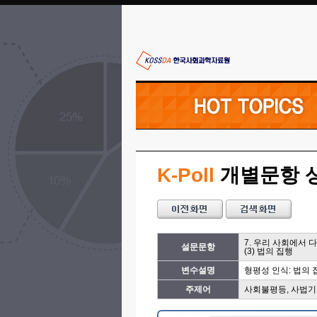
K-Poll
개별문항 
7. 우리 사회에서
설문문항
(3) 법의 집행
변수설명
형평성 인식: 법의 
주제어
사회불평등, 사법기