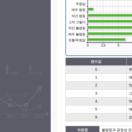
무응답
매우 평등
약간 평등
그저 그렇다
약간 불평등
매우 불평등
모름/무응답
0
2.5
5
변수값
0
1
매
2
약
3
그
4
약
5
매
9
모
자료명
불평등과 공정성 조사