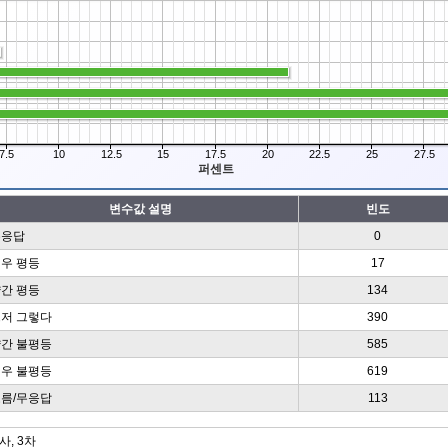
7.5
10
12.5
15
17.5
20
22.5
25
27.5
퍼센트
변수값 설명
빈도
무응답
0
우 평등
17
간 평등
134
저 그렇다
390
간 불평등
585
우 불평등
619
름/무응답
113
, 3차