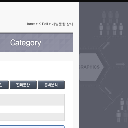
Home
>
K-Poll
>
개별문항 상세