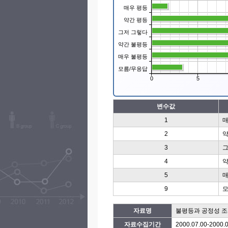
매우 평등
약간 평등
그저 그렇다
약간 불평등
매우 불평등
모름/무응답
0
5
변수값
1
매
2
약
3
그
4
약
5
매
9
모
자료명
불평등과 공정성 조사
자료수집기간
2000.07.00-2000.