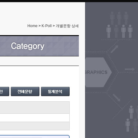
Home
>
K-Poll
>
개별문항 상세