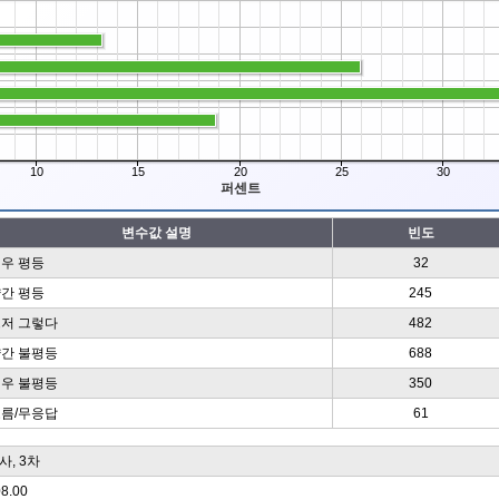
10
15
20
25
30
퍼센트
변수값 설명
빈도
우 평등
32
간 평등
245
저 그렇다
482
간 불평등
688
우 불평등
350
름/무응답
61
, 3차
08.00