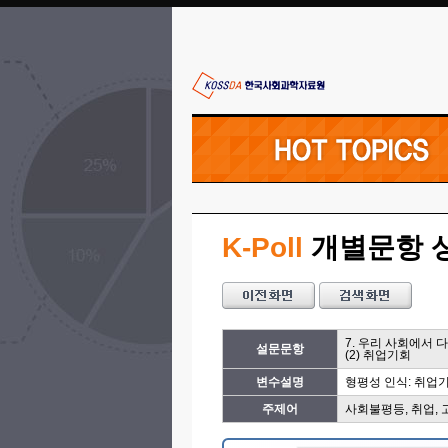
K-Poll
개별문항 
7. 우리 사회에서
설문문항
(2) 취업기회
변수설명
형평성 인식: 취업
주제어
사회불평등, 취업,