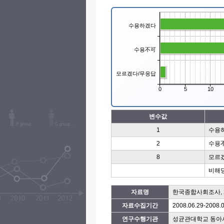
수용하겠다
수용不可
모르겠다/무응답
0
5
10
변수값
1
수용
2
수용
8
모르
비해
자료명
한국종합사회조사, 2
자료수집기간
2008.06.29-2008.
연구수행기관
성균관대학교 동아