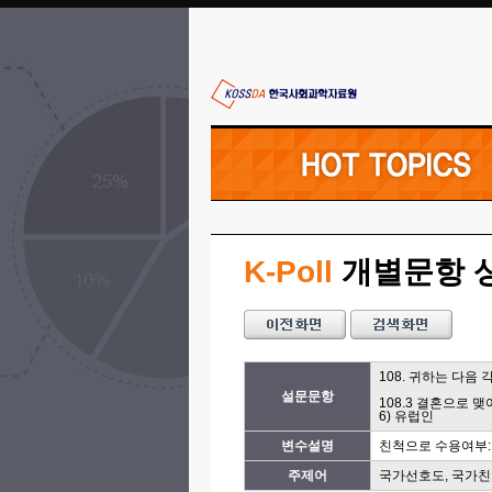
K-Poll
개별문항 
108. 귀하는 다
설문문항
108.3 결혼으로 
6) 유럽인
변수설명
친척으로 수용여부:
주제어
국가선호도, 국가친