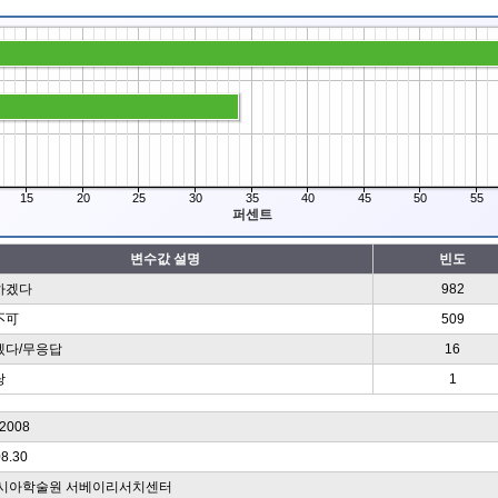
15
20
25
30
35
40
45
50
55
퍼센트
변수값 설명
빈도
하겠다
982
不可
509
겠다/무응답
16
당
1
008
08.30
시아학술원 서베이리서치센터