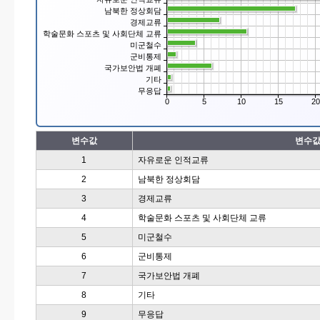
남북한 정상회담
경제교류
학술문화 스포츠 및 사회단체 교류
미군철수
군비통제
국가보안법 개폐
기타
무응답
0
5
10
15
20
변수값
변수값
1
자유로운 인적교류
2
남북한 정상회담
3
경제교류
4
학술문화 스포츠 및 사회단체 교류
5
미군철수
6
군비통제
7
국가보안법 개폐
8
기타
9
무응답