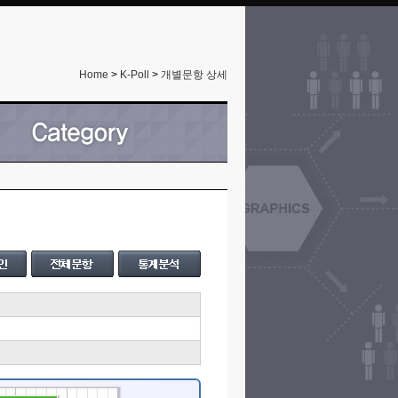
Home
>
K-Poll
>
개별문항 상세