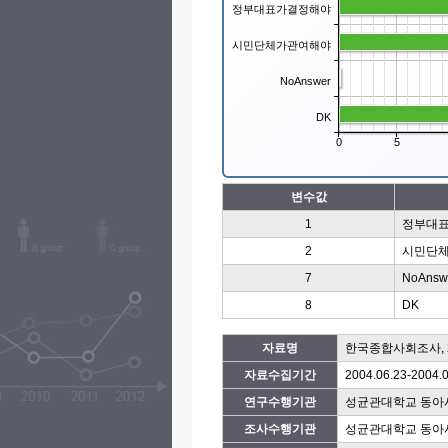
정부대표가결정해야
시민단체가관여해야
NoAnswer
DK
0
5
변수값
1
정부대
2
시민단
7
NoAnsw
8
DK
자료명
한국종합사회조사, 2
자료수집기간
2004.06.23-2004.
연구수행기관
성균관대학교 동아
조사수행기관
성균관대학교 동아