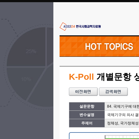
K-Poll
개별문항 
설문문항
84. 국제기구에 대
변수설명
국제기구의 의사 결
주제어
정체성, 국가정체성,