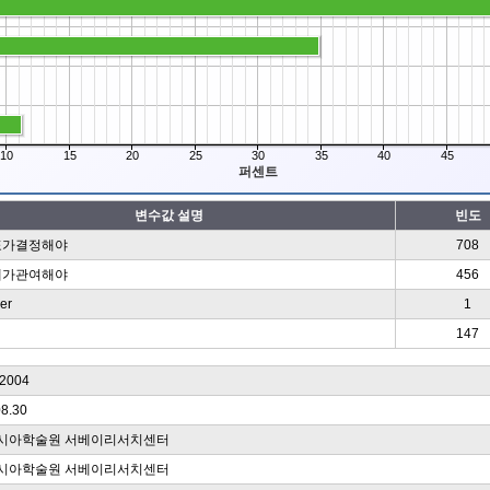
10
15
20
25
30
35
40
45
퍼센트
변수값 설명
빈도
표가결정해야
708
체가관여해야
456
er
1
147
004
08.30
시아학술원 서베이리서치센터
시아학술원 서베이리서치센터