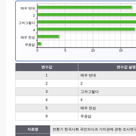
매우 반대
2
그저그렇다
4
매우 찬성
무응답
0
5
10
15
변수값
변수값 설명
1
매우 반대
2
2
3
그저그렇다
4
4
5
매우 찬성
9
무응답
자료명
전환기 한국사회 국민의식과 가치관에 관한 조사연