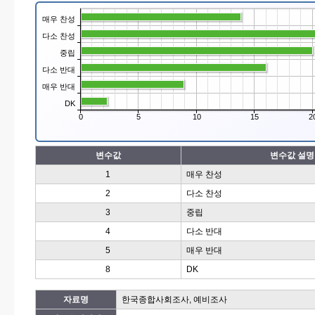
매우 찬성
다소 찬성
중립
다소 반대
매우 반대
DK
0
5
10
15
2
변수값
변수값 설명
1
매우 찬성
2
다소 찬성
3
중립
4
다소 반대
5
매우 반대
8
DK
자료명
한국종합사회조사, 예비조사