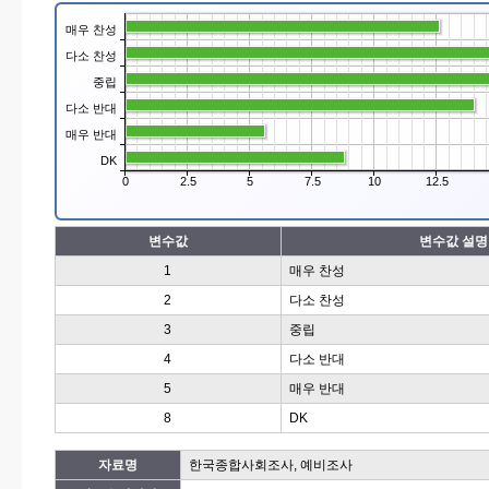
매우 찬성
다소 찬성
중립
다소 반대
매우 반대
DK
0
2.5
5
7.5
10
12.5
변수값
변수값 설명
1
매우 찬성
2
다소 찬성
3
중립
4
다소 반대
5
매우 반대
8
DK
자료명
한국종합사회조사, 예비조사