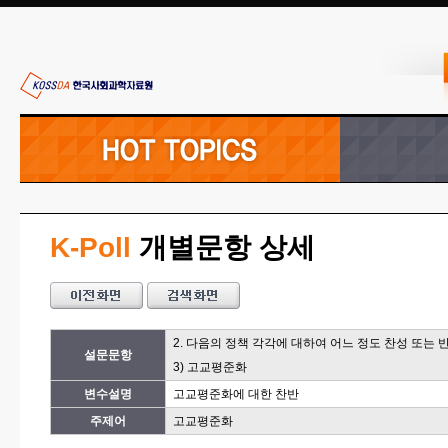
K-Poll
개별문항 상세
2. 다음의 정책 각각에 대하여 어느 정도 찬성 또는
설문문항
3) 고교평준화
변수설명
고교평준화에 대한 찬반
주제어
고교평준화